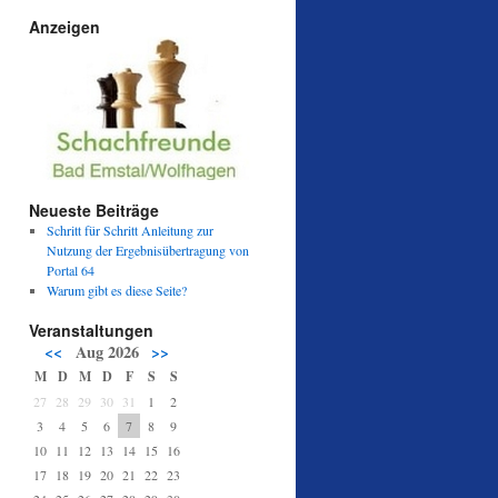
Anzeigen
Neueste Beiträge
Schritt für Schritt Anleitung zur
Nutzung der Ergebnisübertragung von
Portal 64
Warum gibt es diese Seite?
Veranstaltungen
<<
Aug 2026
>>
M
D
M
D
F
S
S
27
28
29
30
31
1
2
3
4
5
6
7
8
9
10
11
12
13
14
15
16
17
18
19
20
21
22
23