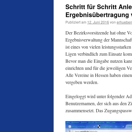
Schritt für Schritt An
Ergebnisübertragung 
Publiziert am
12. Juni 2016
von
erhuebe
Der Bezirksvorsitzende hat ohne Vo
Ergebnisverwaltung der Mannschafts
ist eines von vielen leistungsstark
Ligen verbindlich zum Einsatz kom
Bevor man die Eingabe nutzen kann,
einrichten und für die jeweiligen Ve
Alle Vereine in Hessen haben eine
vergeben werden.
Eingeloggt wird unter folgender Adre
Benutzernamen, der sich aus den Z
zusammensetzt. Das Zugangspasswort