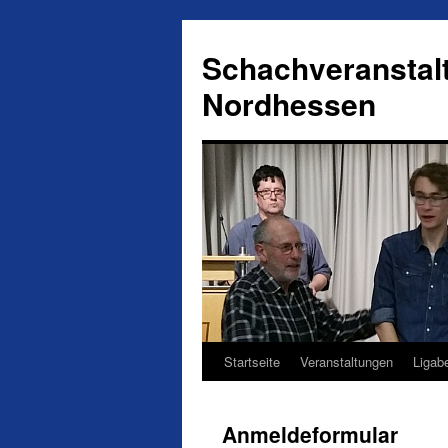
Schachveranstal
Nordhessen
Startseite
Veranstaltungen
Ligab
Springe
zum
Anmeldeformular
Inhalt