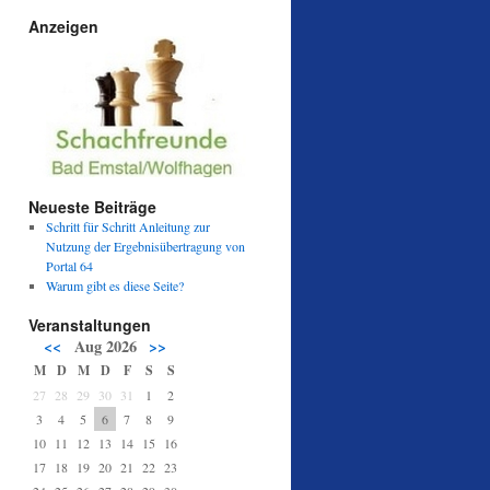
Anzeigen
Neueste Beiträge
Schritt für Schritt Anleitung zur
Nutzung der Ergebnisübertragung von
Portal 64
Warum gibt es diese Seite?
Veranstaltungen
<<
Aug 2026
>>
M
D
M
D
F
S
S
27
28
29
30
31
1
2
3
4
5
6
7
8
9
10
11
12
13
14
15
16
17
18
19
20
21
22
23